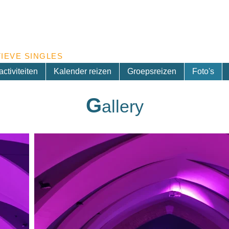
Inschrijven nieuwsbrief
IEVE SINGLES
ctiviteiten
Kalender reizen
Groepsreizen
Foto's
G
allery