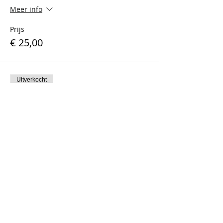
Meer info
Prijs
€ 25,00
Uitverkocht
Soort ticket
Ticket wine tasting leden
Meer info
Prijs
€ 20,00