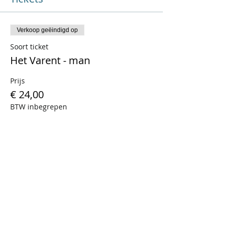
Verkoop geëindigd op
Soort ticket
Het Varent - man
Prijs
€ 24,00
BTW inbegrepen
Uitverkocht
Soort ticket
Het Varent - vrouw
Prijs
€ 24,00
BTW inbegrepen