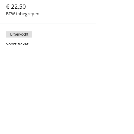
€ 22,50
BTW inbegrepen
Uitverkocht
Soort ticket
De Kluizen - man
Prijs
€ 22,50
BTW inbegrepen
Dit evenement is uitverkocht
Deel dit evenement