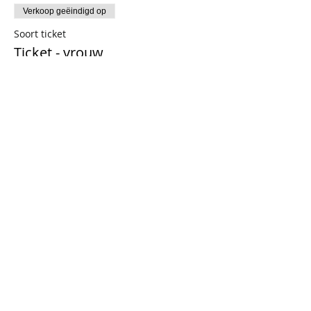
Verkoop geëindigd op
Soort ticket
Ticket - vrouw
Prijs
€ 19,83
+€ 4,16 BTW
Verkoop geëindigd op
Soort ticket
Ticket - man
Prijs
€ 19,83
+€ 4,16 BTW