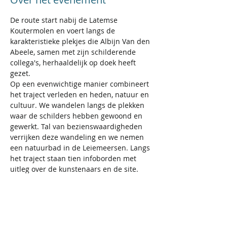
De route start nabij de Latemse 
Koutermolen en voert langs de 
karakteristieke plekjes die Albijn Van den 
Abeele, samen met zijn schilderende 
collega's, herhaaldelijk op doek heeft 
gezet.
Op een evenwichtige manier combineert 
het traject verleden en heden, natuur en 
cultuur. We wandelen langs de plekken 
waar de schilders hebben gewoond en 
gewerkt. Tal van bezienswaardigheden 
verrijken deze wandeling en we nemen 
een natuurbad in de Leiemeersen. Langs 
het traject staan tien infoborden met 
uitleg over de kunstenaars en de site.
Wij wandelen 9km, zonder tussenstop, 
daarna gaan wij wel iets drinken/eten.
Meer informatie en inschrijving via 
www.sportievesingles.be