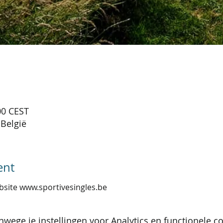
00 CEST
 België
ent
bsite www.sportivesingles.be
wege je instellingen voor Analytics en functionele co