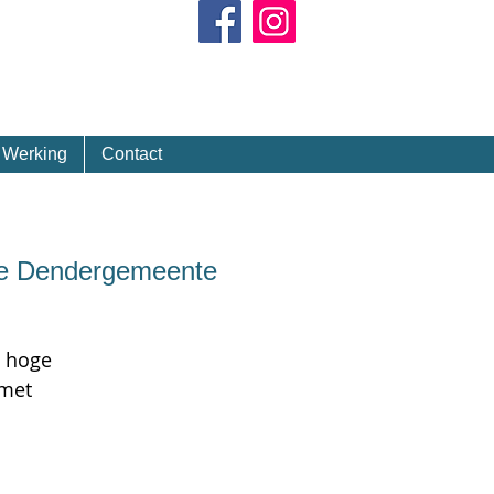
Kalender
Werking
Contact
nde Dendergemeente
s hoge
 met