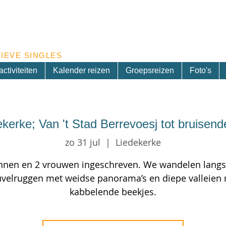
Inschrijven nieuwsbrief
IEVE SINGLES
ctiviteiten
Kalender reizen
Groepsreizen
Foto's
ekerke; Van 't Stad Berrevoesj tot bruise
zo 31 jul
  |  
Liedekerke
nen en 2 vrouwen ingeschreven. We wandelen lang
velruggen met weidse panorama’s en diepe valleien
kabbelende beekjes.