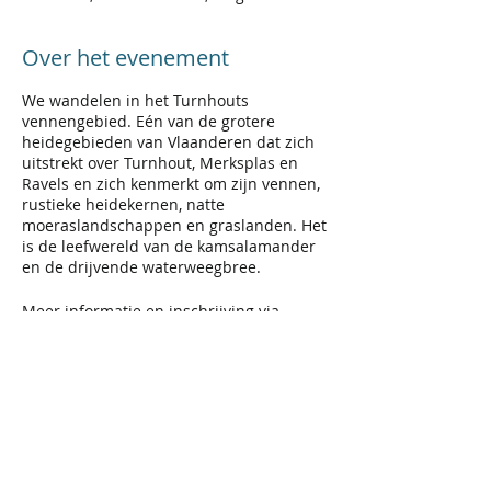
Over het evenement
We wandelen in het Turnhouts
vennengebied. Eén van de grotere
heidegebieden van Vlaanderen dat zich
uitstrekt over Turnhout, Merksplas en
Ravels en zich kenmerkt om zijn vennen,
rustieke heidekernen, natte
moeraslandschappen en graslanden. Het
is de leefwereld van de kamsalamander
en de drijvende waterweegbree.
Meer informatie en inschrijving via
www.sportievesingles.be
Deel dit evenement