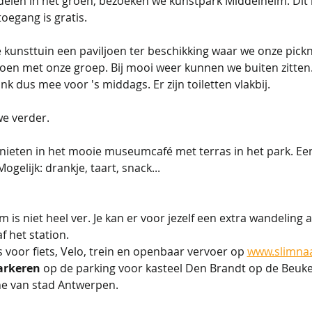
delen in het groen, bezoeken we kunstpark Middelheim. Di
oegang is gratis.
e kunsttuin een paviljoen ter beschikking waar we onze pic
groen met onze groep. Bij mooi weer kunnen we buiten zitten
k dus mee voor 's middags. Er zijn toiletten vlakbij. 
e verder. 
ieten in het mooie museumcafé met terras in het park. Een h
ogelijk: drankje, taart, snack...
Berchem is niet heel ver. Je kan er voor jezelf een extra wandeli
 het station. 
 opties voor fiets, Velo, trein en openbaar vervoer op 
www.slimna
parkeren
 op de parking voor kasteel Den Brandt op de Beuken
ne van stad Antwerpen.