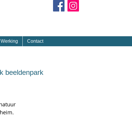
Kalender
Werking
Contact
ek beeldenpark
natuur
lheim.