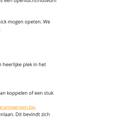
t is een openluchtmuseum 
knick mogen opeten. We 
.
eerlijke plek in het 
ng aan koppelen of een stuk 
arantwerpen.be
.
laan. Dit bevindt zich 