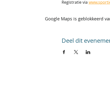
Registratie via 
www.sporti
Google Maps is geblokkeerd van
Deel dit eveneme
SITEMAP
Home
Kalender activiteiten
Kalender reizen
Groepsreizen
Foto's
Werking
Referenties
In de pers
Contact