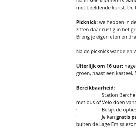
Na enkele kilometers wan
met beeldende kunst. De t
Picknick
: we hebben in d
zitten daar rustig in het 
Breng je eigen eten en dran
Na de picknick wandelen w
Uiterlijk om 16 uur: 
nagen
groen, naast een kasteel. M
Bereikbaarheid: 
·                    Station 
met bus of Velo doen vanaf
·                    Bekijk de
·                    Je kan 
gratis 
buiten de Lage Emissiezo