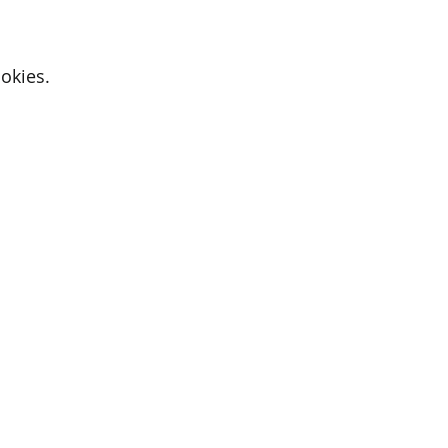
okies.
Active Cupids
9700 Oudenaarde
E-mail:
iris@activecupids.be
Privacybeleid
Algemene voorwaarden