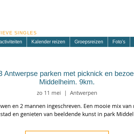
Inschrijven nieuwsbrief
IEVE SINGLES
ctiviteiten
Kalender reizen
Groepsreizen
Foto's
3 Antwerpse parken met picknick en bezo
Middelheim. 9km.
zo 11 mei
  |  
Antwerpen
uwen en 2 mannen ingeschreven. Een mooie mix van 
 stad en genieten van beeldende kunst in park Midde