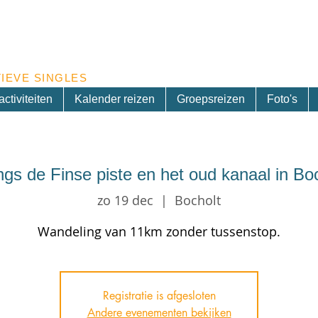
Inschrijven nieuwsbrief
IEVE SINGLES
ctiviteiten
Kalender reizen
Groepsreizen
Foto's
gs de Finse piste en het oud kanaal in Bo
zo 19 dec
  |  
Bocholt
Wandeling van 11km zonder tussenstop.
Registratie is afgesloten
Andere evenementen bekijken