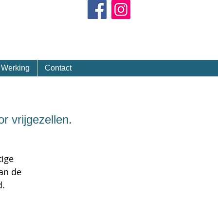
Kalender
Werking
Contact
 vrijgezellen.
tige
an de
d.