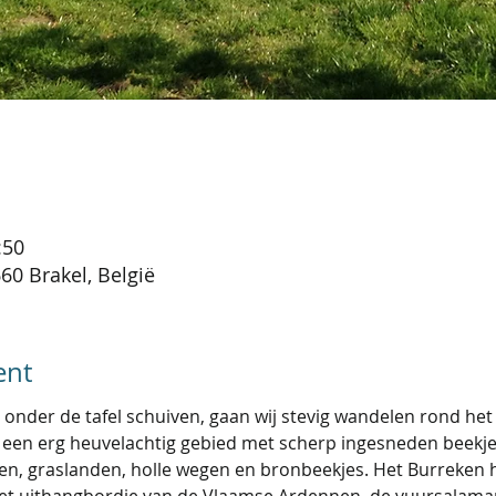
:50
60 Brakel, België
ent
 onder de tafel schuiven, gaan wij stevig wandelen rond het
 een erg heuvelachtig gebied met scherp ingesneden beekje
en, graslanden, holle wegen en bronbeekjes. Het Burreken h
et uithangbordje van de Vlaamse Ardennen, de vuursalama