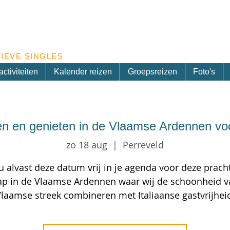
Inschrijven nieuwsbrief
IEVE SINGLES
ctiviteiten
Kalender reizen
Groepsreizen
Foto's
n en genieten in de Vlaamse Ardennen voor
zo 18 aug
  |  
Perreveld
 alvast deze datum vrij in je agenda voor deze prach
tap in de Vlaamse Ardennen waar wij de schoonheid v
laamse streek combineren met Italiaanse gastvrijhei