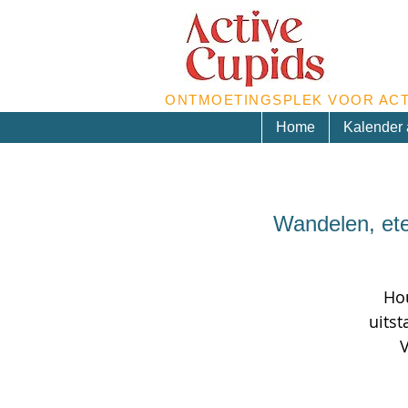
ONTMOETINGSPLEK VOOR ACT
Home
Kalender a
Wandelen, ete
Hou
uits
V