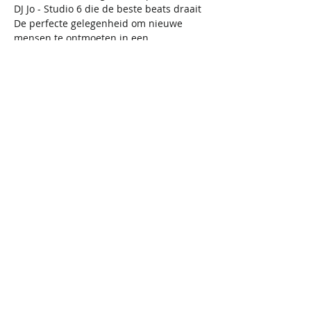
DJ Jo - Studio 6 die de beste beats draait 
De perfecte gelegenheid om nieuwe 
mensen te ontmoeten in een 
ontspannen en gezellige setting.
📌 
Inbegrepen Diner & Dance: 
Menu 
zoals hierboven beschreven + dansfeest.
Niet inbegrepen:
 extra drankjes, 
vestiaire (1 EUR).
📌
Inbegrepen Dance: 
Entree dansfeest.
Niet inbegrepen:
 drankjes, vestiaire (1 
EUR).
Registratie:
Diner & Dance:
 Registratie is 
mogelijk tot en met 
7/11/2025
, 
daarna worden de inschrijvingen 
afgesloten.
Enkel Dance:
 Registratie blijft open 
tot de dag zelf.