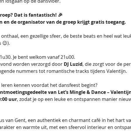
n losgaan op de dansvloer.
roep? Dat is fantastisch! 🎉
en de organisator van de groep krijgt gratis toegang.
thaal, een gezellige sfeer, de beste beats en heel wat leuke 
 😉).
21u30. Je bent welkom vanaf 21u00. 
 avond worden verzorgd door 
DJ Luzid
, die zorgt voor de pe
ngende nummers tot romantische tracks tijdens Valentijn.
s leren kennen voordat het dansfeest begint? 
ntmoetingsgedeelte van Let’s Mingle & Dance – Valentij
:00 uur
, zodat je op een leuke en ontspannen manier nieu
s van Gent, een authentiek en charmant café in het hart van
arakter en warmte uit, met een sfeervol interieur en onts