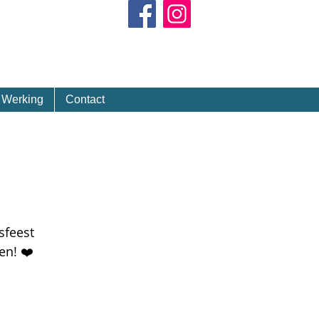
Kalender
Werking
Contact
sfeest
en! ❤️