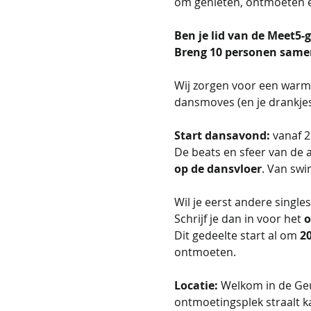
om genieten, ontmoeten e
Ben je lid van de Meet5-g
Breng 10 personen samen 
Wij zorgen voor een warm on
dansmoves (en je drankjes
Start dansavond:
 vanaf 
De beats en sfeer van de
op de dansvloer
. Van swi
Wil je eerst andere single
Schrijf je dan in voor het 
o
Dit gedeelte start al om 
20
ontmoeten. 
Locatie:
 Welkom in de Geu
ontmoetingsplek straalt k