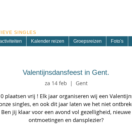
Inschrijven nieuwsbrief
IEVE SINGLES
ctiviteiten
Kalender reizen
Groepsreizen
Foto's
Valentijnsdansfeest in Gent.
za 14 feb
  |  
Gent
0 plaatsen vrij ! Elk jaar organiseren wij een Valentijn
onze singles, en ook dit jaar laten we het niet ontbrek
Ben jij klaar voor een avond vol gezelligheid, nieuwe
ontmoetingen en dansplezier?