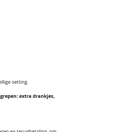
ige setting.
repen: extra drankjes, 
 
eren en terugbetaling, om 