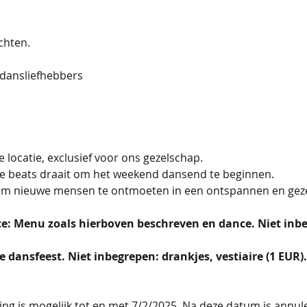
chten.
 dansliefhebbers
e locatie, exclusief voor ons gezelschap.
este beats draait om het weekend dansend te beginnen.
om nieuwe mensen te ontmoeten in een ontspannen en gezell
e: Menu zoals hierboven beschreven en dance. Niet inbeg
 dansfeest. Niet inbegrepen: drankjes, vestiaire (1 EUR).
ng is mogelijk tot en met 7/2/2025. Na deze datum is annul