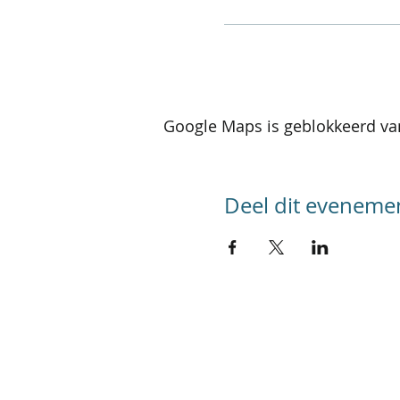
Google Maps is geblokkeerd van
Deel dit eveneme
SITEMAP
Home
Kalender activiteiten
Kalender reizen
Groepsreizen