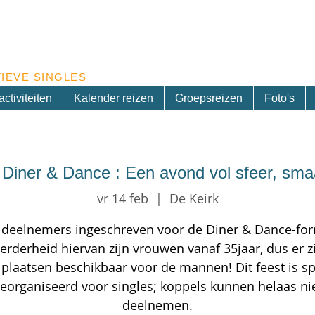
Inschrijven nieuwsbrief
IEVE SINGLES
ctiviteiten
Kalender reizen
Groepsreizen
Foto's
y Diner & Dance : Een avond vol sfeer, sm
vr 14 feb
  |  
De Keirk
2 deelnemers ingeschreven voor de Diner & Dance-for
rderheid hiervan zijn vrouwen vanaf 35jaar, dus er z
 plaatsen beschikbaar voor de mannen! Dit feest is sp
eorganiseerd voor singles; koppels kunnen helaas ni
deelnemen.