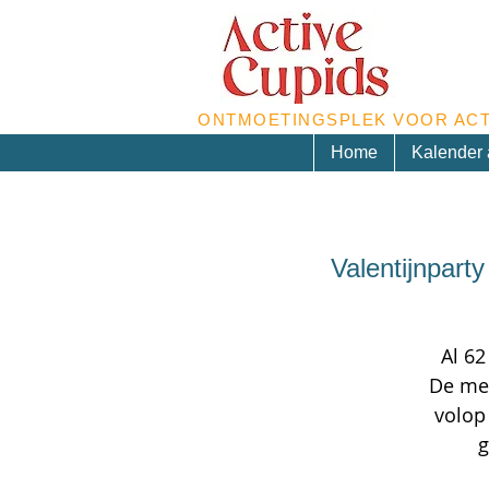
ONTMOETINGSPLEK VOOR ACT
Home
Kalender a
Valentijnpart
Al 6
De mee
volop
g