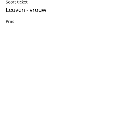
Soort ticket
Leuven - vrouw
Prijs
€ 16,53
+€ 3,47 BTW
Uitverkocht
Soort ticket
Leuven - man
Prijs
€ 16,53
+€ 3,47 BTW
Dit evenement is uitverkocht