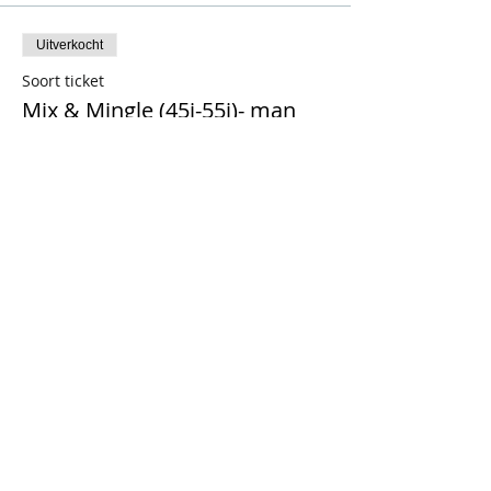
Uitverkocht
Soort ticket
Mix & Mingle (45j-55j)- man
Meer info
Prijs
€ 18,18
+€ 3,82 BTW
Uitverkocht
Soort ticket
Mix & Mingle (55j+) - vrouw
Meer info
Prijs