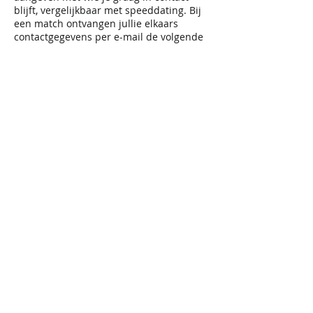
blijft, vergelijkbaar met speeddating. Bij
een match ontvangen jullie elkaars
contactgegevens per e-mail de volgende
dag.
Het is niet mogelijk om aan de ingang
een ticket te verkrijgen. Vol is vol.
Inbegrepen: Toegangsticket en
toffe avond met gelijkgezinde
vrijgezellen.
Niet-inbegrepen: andere dranken
en andere consumpties.
Inschrijven tem 19/8/2024! Tenzij
het al volzet is.
Annuleren kan tem 19/8/2024.
Daarna is het niet meer mogelijk
om te annuleren en de bijdrage
terug te krijgen, om welke reden
dan ook.