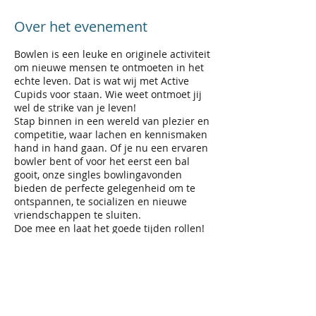
Over het evenement
Bowlen is een leuke en originele activiteit
om nieuwe mensen te ontmoeten in het
echte leven. Dat is wat wij met Active
Cupids voor staan. Wie weet ontmoet jij
wel de strike van je leven!
Stap binnen in een wereld van plezier en
competitie, waar lachen en kennismaken
hand in hand gaan. Of je nu een ervaren
bowler bent of voor het eerst een bal
gooit, onze singles bowlingavonden
bieden de perfecte gelegenheid om te
ontspannen, te socializen en nieuwe
vriendschappen te sluiten.
Doe mee en laat het goede tijden rollen!
Wij spelen 2 x 50 min. Nadien kunnen wij
verder napraten en iets drinken in de
bar.