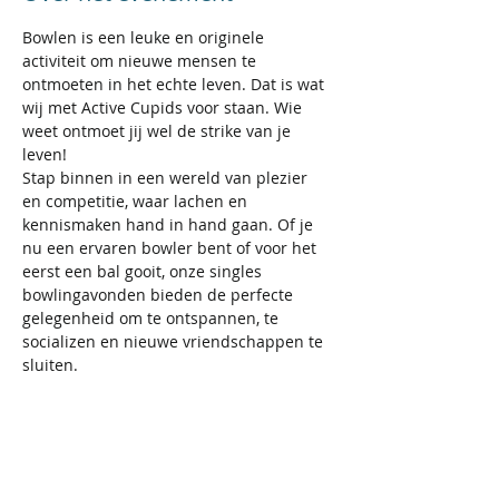
Bowlen is een leuke en originele 
activiteit om nieuwe mensen te 
ontmoeten in het echte leven. Dat is wat 
wij met Active Cupids voor staan. Wie 
weet ontmoet jij wel de strike van je 
leven!
Stap binnen in een wereld van plezier 
en competitie, waar lachen en 
kennismaken hand in hand gaan. Of je 
nu een ervaren bowler bent of voor het 
eerst een bal gooit, onze singles 
bowlingavonden bieden de perfecte 
gelegenheid om te ontspannen, te 
socializen en nieuwe vriendschappen te 
sluiten.
Doe mee en laat het goede tijden rollen!
Wij spelen 2 x 50 min. Nadien kunnen 
wij verder napraten en iets drinken in de 
bar.