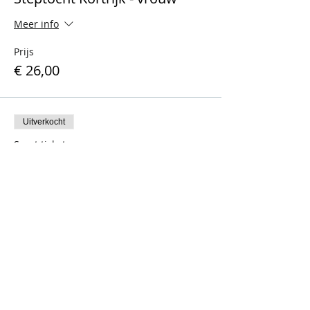
Meer info
Prijs
€ 26,00
Uitverkocht
Soort ticket
Steptocht Kortrijk - man
Meer info
Prijs
€ 26,00
Dit evenement is uitverkocht