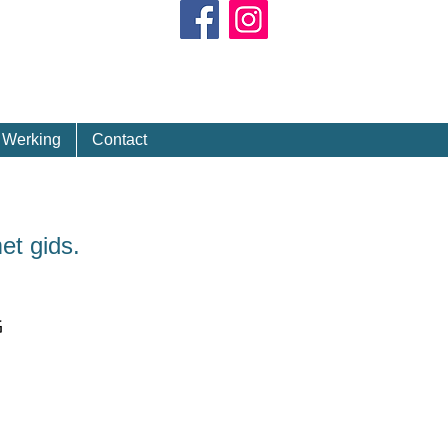
Kalender
Werking
Contact
et gids.
G