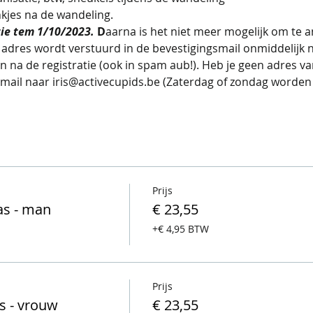
kjes na de wandeling. 
ie tem 1/10/2023. 
D
aarna is het niet meer mogelijk om te a
t adres wordt verstuurd in de bevestigingsmail onmiddelijk na
ken na de registratie (ook in spam aub!). Heb je geen adres
-mail naar iris@activecupids.be (Zaterdag of zondag worden 
Prijs
as - man
€ 23,55
+€ 4,95 BTW
Prijs
s - vrouw
€ 23,55