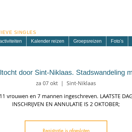
Inschrijven nieuwsbrief
IEVE SINGLES
ctiviteiten
Kalender reizen
Groepsreizen
Foto's
tocht door Sint-Niklaas. Stadswandeling m
za 07 okt
  |  
Sint-Niklaas
11 vrouwen en 7 mannen ingeschreven. LAATSTE DA
INSCHRIJVEN EN ANNULATIE IS 2 OKTOBER;
Registratie is afgesloten