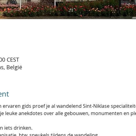
:00 CEST
as, België
ent
ervaren gids proef je al wandelend Sint-Niklase specialiteite
ds je leuke anekdotes over alle gebouwen, monumenten en ple
 iets drinken. 
nisatie, btw, sneukels tijdens de wandeling