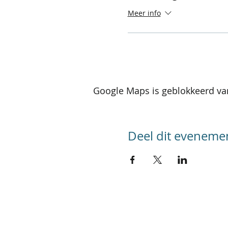
Meer info
Google Maps is geblokkeerd van
Deel dit eveneme
SITEMAP
Home
Kalender activiteiten