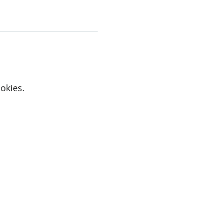
okies.
Active Cupids