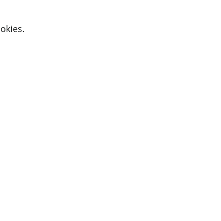
okies.
Active Cupids
9700 Oudenaarde
E-mail:
iris@activecupids.be
Privacybeleid
Algemene voorwaarden