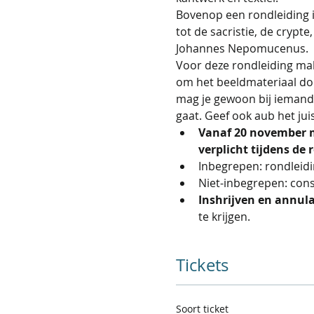
Bovenop een rondleiding i
tot de sacristie, de crypte
Johannes Nepomucenus.
Voor deze rondleiding mak
om het beeldmateriaal door
mag je gewoon bij iemand a
gaat. Geef ook aub het ju
Vanaf 20 november m
verplicht tijdens de 
Inbegrepen: rondleidi
Niet-inbegrepen: con
Inshrijven en annula
te krijgen.
Tickets
Soort ticket