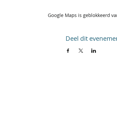
Google Maps is geblokkeerd van
Deel dit eveneme
SITEMAP
Home
Kalender activiteiten
Kalender reizen
Groepsreizen
Foto's
Werking
Referenties
In de pers
Contact