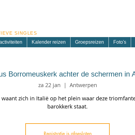
Inschrijven nieuwsbrief
IEVE SINGLES
ctiviteiten
Kalender reizen
Groepsreizen
Foto's
lus Borromeuskerk achter de schermen in 
za 22 jan
  |  
Antwerpen
waant zich in Italië op het plein waar deze triomfante
barokkerk staat.
Registratie is afgesloten