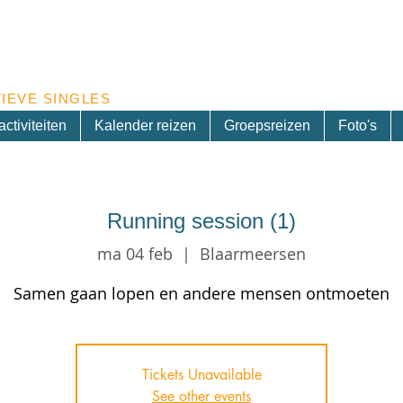
Inschrijven nieuwsbrief
IEVE SINGLES
ctiviteiten
Kalender reizen
Groepsreizen
Foto's
Running session (1)
ma 04 feb
  |  
Blaarmeersen
Samen gaan lopen en andere mensen ontmoeten
Tickets Unavailable
See other events