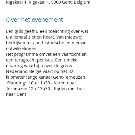
Rigakaai 1, Rigakaai 1, 9000 Gent, Belgium
Over het evenement
Een gids geeft u een toelichting over wat
u allemaal ziet en hoort. Van (nieuwe)
bedrijven tot aan historische en nieuwe
ontwikkelingen.
Het programma omvat een vaartocht en
een terugtocht per bus. Een unieke
ervaring waarbij u over de grens
Nederland-België vaart op het 32
kilometer lange kanaal Gent-Terneuzen.
Planning: 10u-11u30 - Varen naar
Terneuzen 12u-13u30 - Rijden met bus
naar Gent
Inbegrepen: rondvaart met boot, gids,
bus. Niet-inbegrepen: consumpties op de
boot. Aantal plaatsen 30.
Prijs 12 euro + 0.50 euro transactie kost