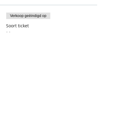
Verkoop geëindigd op
Soort ticket
Hermes - vrouw
Prijs
€ 21,90
+€ 4,60 BTW
Verkoop geëindigd op
Soort ticket
Hermes - man
Prijs
€ 21,90
+€ 4,60 BTW