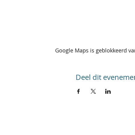
Google Maps is geblokkeerd van
Deel dit eveneme
SITEMAP
Home
Kalender activiteiten
Kalender reizen