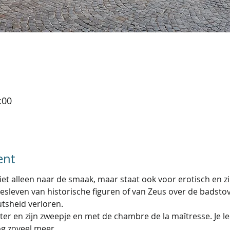
:00
ent
iet alleen naar de smaak, maar staat ook voor erotisch en z
desleven van historische figuren of van Zeus over de badsto
tsheid verloren.
ter en zijn zweepje en met de chambre de la maîtresse. Je l
og zoveel meer.