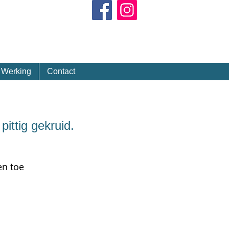
Kalender
Werking
Contact
ittig gekruid.
en toe