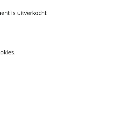
ent is uitverkocht
okies.
Active Cupids
9700 Oudenaarde