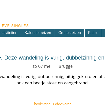
Inschrijven nieuwsbrief
IEVE SINGLES
ctiviteiten
Kalender reizen
Groepsreizen
Foto's
. Deze wandeling is vurig, dubbelzinnig en p
zo 07 mei
  |  
Brugge
wandeling is vurig, dubbelzinnig, pittig gekruid en af 
ook een beetje stout en aangebrand.
Registratie is afgesloten