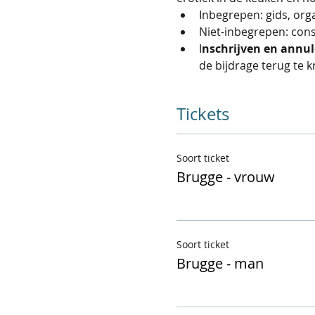
Inbegrepen: gids, orga
Niet-inbegrepen: con
I
nschrijven en annule
de bijdrage terug te kr
Tickets
Soort ticket
Brugge - vrouw
Soort ticket
Brugge - man