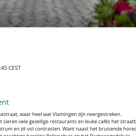
:45 CEST
ent
estraat, waar heel wat Vlamingen zijn neergestreken.
 sieren vele gezellige restaurants en leuke cafés het straat
entrum en zit vol contrasten. Want naast het bruisende horec
et prachtige barokke Bellonahuis en het Pachecogodshuis.