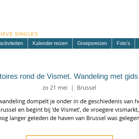
Inschrijven nieuwsbrief
IEVE SINGLES
ctiviteiten
Kalender reizen
Groepsreizen
Foto's
stoires rond de Vismet. Wandeling met gids 
zo 21 mei
  |  
Brussel
wandeling dompelt je onder in de geschiedenis van he
russel en begint bij ‘de Vismet’, de vroegere vismarkt
nog langer geleden de haven van Brussel was gelegen