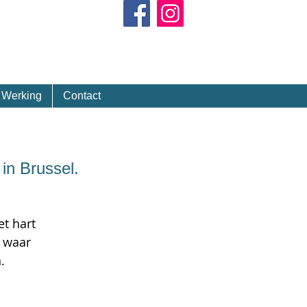
Kalender
Werking
Contact
in Brussel.
t hart
, waar
.