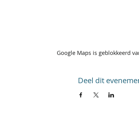
Google Maps is geblokkeerd van
Deel dit eveneme
SITEMAP
Home
Kalender activiteiten
Kalender reizen