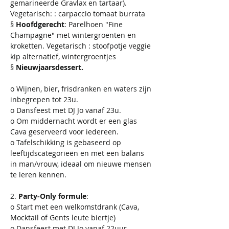
gemarineerde Gravlax en tartaar). 
Vegetarisch: : carpaccio tomaat burrata
§ 
Hoofdgerecht
: Parelhoen "Fine 
Champagne" met wintergroenten en 
kroketten. Vegetarisch : stoofpotje veggie 
kip alternatief, wintergroentjes
§ 
Nieuwjaarsdessert.
o Wijnen, bier, frisdranken en waters zijn 
inbegrepen tot 23u.
o Dansfeest met DJ Jo vanaf 23u.
o Om middernacht wordt er een glas 
Cava geserveerd voor iedereen.
o Tafelschikking is gebaseerd op 
leeftijdscategorieën en met een balans 
in man/vrouw, ideaal om nieuwe mensen 
te leren kennen.
2. 
Party-Only formule
:
o Start met een welkomstdrank (Cava, 
Mocktail of Gents leute biertje) 
o Dansfeest met DJ Jo vanaf 22uur.