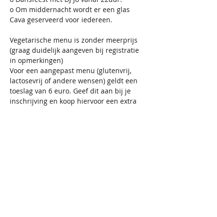
o Om middernacht wordt er een glas 
Cava geserveerd voor iedereen.
Vegetarische menu is zonder meerprijs 
(graag duidelijk aangeven bij registratie 
in opmerkingen)
Voor een aangepast menu (glutenvrij, 
lactosevrij of andere wensen) geldt een 
toeslag van 6 euro. Geef dit aan bij je 
inschrijving en koop hiervoor een extra 
ticket aub!
Registratie tot ten laatste 24/12/2025. 
Dan worden de inschrijvingen 
afgesloten. 
Annulatie: 
Annulatie ticket met terugbetaling tem 
3/12/2024. Daarna is het niet meer 
mogelijk om te annuleren en de 