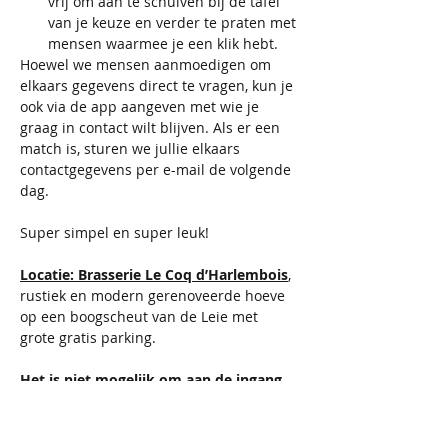
vrij om aan te schuiven bij de tafel 
van je keuze en verder te praten met 
mensen waarmee je een klik hebt.
Hoewel we mensen aanmoedigen om 
elkaars gegevens direct te vragen, kun je 
ook via de app aangeven met wie je 
graag in contact wilt blijven. Als er een 
match is, sturen we jullie elkaars 
contactgegevens per e-mail de volgende 
dag.
​​Super simpel en super leuk!
Locatie: Brasserie Le Coq d’Harlembois
, 
rustiek en modern gerenoveerde hoeve 
op een boogscheut van de Leie met 
grote gratis parking.
Het is niet mogelijk om aan de ingang 
een ticket te verkrijgen. Vol is vol. 
Inbegrepen: 
Toegangsticket en gezellige avond 