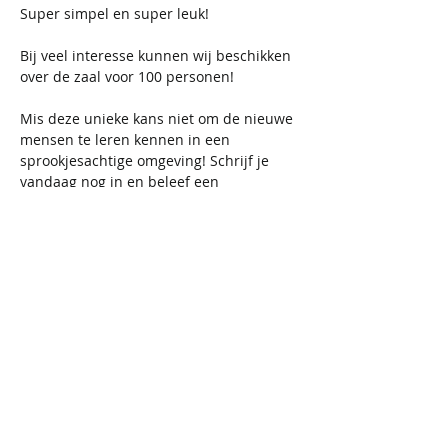
​​Super simpel en super leuk!
Bij veel interesse kunnen wij beschikken 
over de zaal voor 100 personen!
Mis deze unieke kans niet om de nieuwe 
mensen te leren kennen in een 
sprookjesachtige omgeving! Schrijf je 
vandaag nog in en beleef een 
onvergetelijke avond in het Kasteel van 
Moerkerke.
Het is niet mogelijk om aan de ingang 
een ticket te verkrijgen. Vol is vol. 
Inbegrepen: 
Toegangsticket en gezellige avond 
met andere singles.
Niet-inbegrepen: 
drankjes (cash of via payconiq, geen 
bancontact)
Inschrijven tem 8/11/2024.  Tenzij 