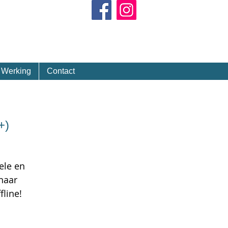
Kalender
Werking
Contact
+)
ele en
naar
line!