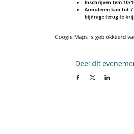
Inschrijven tem 10/10/
Annuleren kan tot 7 
bijdrage terug te kr
Google Maps is geblokkeerd van
Deel dit eveneme
SITEMAP
Home
Kalender activiteiten
Kalender reizen
Groepsreizen
Foto's
Werking