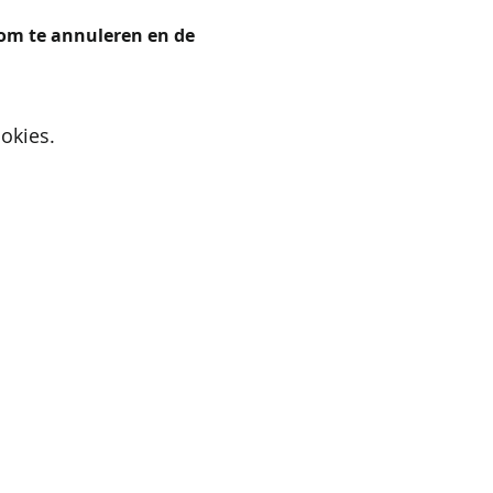
 om te annuleren en de 
okies.
Active Cupids
9700 Oudenaarde
E-mail:
iris@activecupids.be