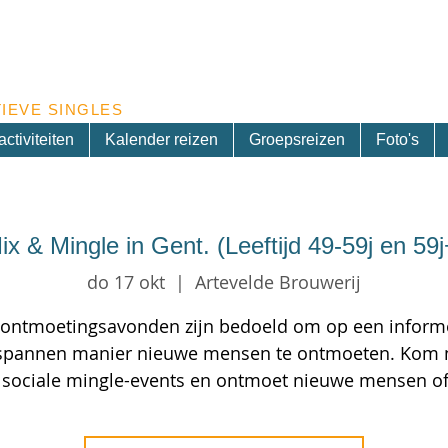
Inschrijven nieuwsbrief
IEVE SINGLES
ctiviteiten
Kalender reizen
Groepsreizen
Foto's
ix & Mingle in Gent. (Leeftijd 49-59j en 59j
do 17 okt
  |  
Artevelde Brouwerij
ontmoetingsavonden zijn bedoeld om op een inform
spannen manier nieuwe mensen te ontmoeten. Kom 
 sociale mingle-events en ontmoet nieuwe mensen off