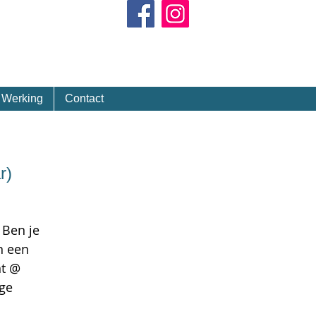
Kalender
Werking
Contact
r)
 Ben je
n een
nt @
ige