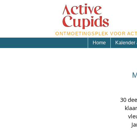
ONTMOETINGSPLEK VOOR ACT
Home
Kalender a
M
30 dee
klaa
vle
Ja