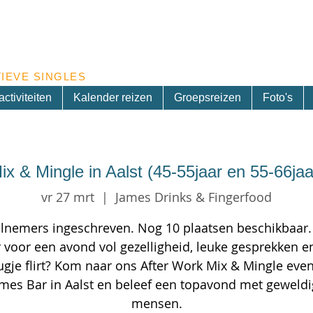
Inschrijven nieuwsbrief
IEVE SINGLES
ctiviteiten
Kalender reizen
Groepsreizen
Foto's
ix & Mingle in Aalst (45-55jaar en 55-66jaa
vr 27 mrt
  |  
James Drinks & Fingerfood
lnemers ingeschreven. Nog 10 plaatsen beschikbaar.
r voor een avond vol gezelligheid, leuke gesprekken e
ugje flirt? Kom naar ons After Work Mix & Mingle eve
mes Bar in Aalst en beleef een topavond met geweld