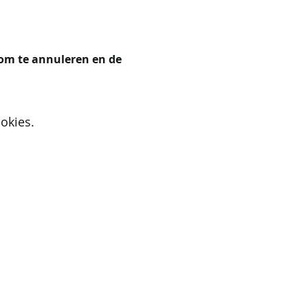
 om te annuleren en de 
okies.
Active Cupids