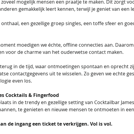
t zoveel mogelijk mensen een praatje te maken. Dit zorgt v
nderen gemakkelijk leert kennen, terwijl je geniet van een le
onthaal, een gezellige groep singles, een toffe sfeer en go
oment moedigen we échte, offline connecties aan. Daarom 
en voor de charme van het ouderwetse contact maken. 
 terug in de tijd, waar ontmoetingen spontaan en oprecht zijn
aatse contactgegevens uit te wisselen. Zo geven we echte g
logie even los.
es Cocktails & Fingerfood
plaats in de trendy en gezellige setting van Cocktailbar James
pannen, te genieten en nieuwe mensen te ontmoeten in een s
n de ingang een ticket te verkrijgen. Vol is vol. 