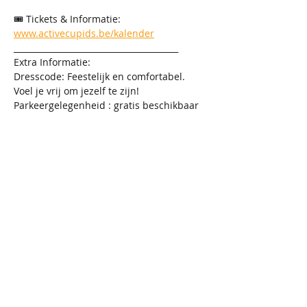
🎟️ Tickets & Informatie: 
www.activecupids.be/kalender
________________________________________
Extra Informatie:
Dresscode: Feestelijk en comfortabel. 
Voel je vrij om jezelf te zijn!
Parkeergelegenheid : gratis beschikbaar 
in de nabijheid van de locatie.
Contactgegevens uitwisselen tijdens Mix 
& Mingle:
o	Via onze app kun je discreet 
aangeven met wie je in contact wilt 
blijven. Bij wederzijdse interesse 
ontvang je de contactgegevens per e-
mail de volgende dag. 
________________________________________
Kom en beleef een onvergetelijke avond 
We 
vol nieuwe ontmoetingen en plezier! 
kijken ernaar uit om jullie te 
verwelkomen op ons Mix & Mingle  