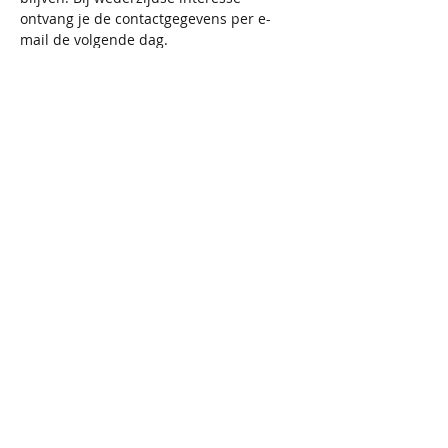
ontvang je de contactgegevens per e-
mail de volgende dag. 
________________________________________
Kom en beleef een onvergetelijke avond 
vol nieuwe ontmoetingen en plezier!
We kijken ernaar uit om jullie te 
verwelkomen op ons Mix, Mingle & 
Dansfeest.
Active Cupids - Ontmoeten, genieten, 
ontdekken: de place to be voor actieve 
en enthousiaste singles!
Inbegrepen: Mix & Mingle event, 
dansfeest, 2 consumpties, gebruik app 
om de gegevens uit te wisselen. 
Niet-inbegrepen: andere drankjes, 
vestiaire (1 euro)
Gratis: parking en toilet.  