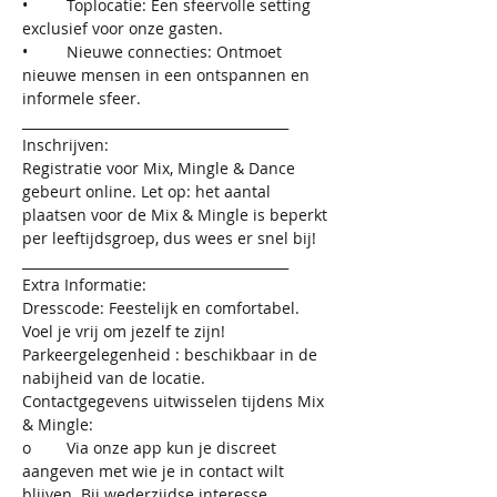
•	Toplocatie: Een sfeervolle setting 
exclusief voor onze gasten.
•	Nieuwe connecties: Ontmoet 
nieuwe mensen in een ontspannen en 
informele sfeer.
________________________________________
Inschrijven:
Registratie voor Mix, Mingle & Dance 
gebeurt online. Let op: het aantal 
plaatsen voor de Mix & Mingle is beperkt 
per leeftijdsgroep, dus wees er snel bij!
________________________________________
Extra Informatie:
Dresscode: Feestelijk en comfortabel. 
Voel je vrij om jezelf te zijn!
Parkeergelegenheid : beschikbaar in de 
nabijheid van de locatie.
Contactgegevens uitwisselen tijdens Mix 
& Mingle:
o	Via onze app kun je discreet 
aangeven met wie je in contact wilt 
blijven. Bij wederzijdse interesse 