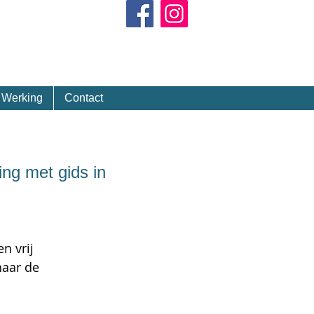
Kalender
Werking
Contact
ng met gids in
n vrij
naar de