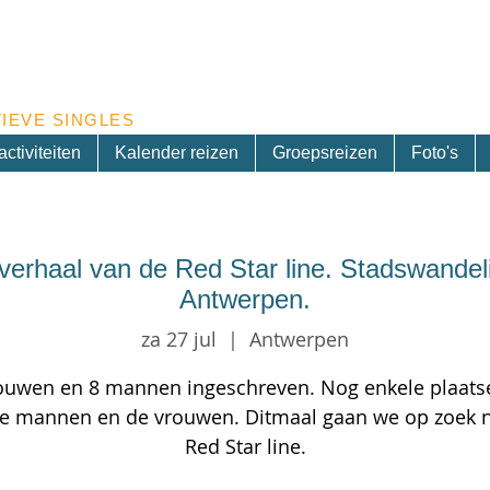
Inschrijven nieuwsbrief
IEVE SINGLES
ctiviteiten
Kalender reizen
Groepsreizen
Foto's
erhaal van de Red Star line. Stadswandeli
Antwerpen.
za 27 jul
  |  
Antwerpen
ouwen en 8 mannen ingeschreven. Nog enkele plaatse
e mannen en de vrouwen. Ditmaal gaan we op zoek 
Red Star line.