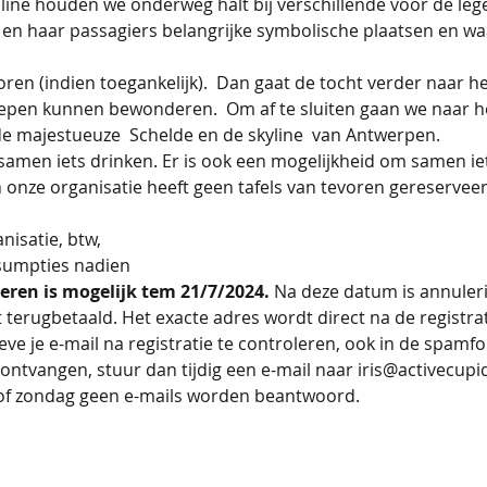
 line houden we onderweg halt bij verschillende voor de leg
en haar passagiers belangrijke symbolische plaatsen en wa
 
oren (indien toegankelijk).  Dan gaat de tocht verder naar 
epen kunnen bewonderen.  Om af te sluiten gaan we naar he
 de majestueuze  Schelde en de skyline  van Antwerpen.
samen iets drinken. Er is ook een mogelijkheid om samen iet
n onze organisatie heeft geen tafels van tevoren gereserveerd.
                                                                                                 
nisatie, btw,
sumpties nadien
eren is mogelijk tem 21/7/2024. 
Na deze datum is annuleri
 terugbetaald. Het exacte adres wordt direct na de registra
eve je e-mail na registratie te controleren, ook in de spamfol
ontvangen, stuur dan tijdig een e-mail naar iris@activecupi
of zondag geen e-mails worden beantwoord.