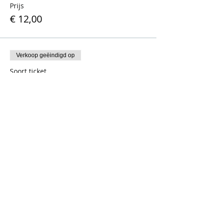
Prijs
€ 12,00
Verkoop geëindigd op
Soort ticket
Brakelbos wandeling - man
Prijs
€ 12,00
Verkoop geëindigd op
Soort ticket
Brakelbos wandeling - leden
Meer info