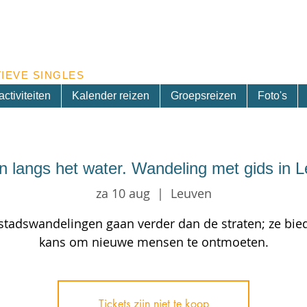
Inschrijven nieuwsbrief
IEVE SINGLES
ctiviteiten
Kalender reizen
Groepsreizen
Foto's
 langs het water. Wandeling met gids in 
za 10 aug
  |  
Leuven
stadswandelingen gaan verder dan de straten; ze bie
kans om nieuwe mensen te ontmoeten.
Tickets zijn niet te koop