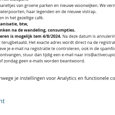
reltjes van groene parken en nieuwe woonwijken. We vern
waterpoorten, haar legenden en de nieuwe vistrap.
n in het gezellige café.
anisatie, btw,
anken na de wandeling, consumpties. 
eren is mogelijk tem 4/8/2024.
 Na deze datum is annulerin
 terugbetaald. Het exacte adres wordt direct na de registra
eve je e-mail na registratie te controleren, ook in de spamfol
ontvangen, stuur dan tijdig een e-mail naar iris@activecupi
of zondag geen e-mails worden beantwoord.
wege je instellingen voor Analytics en functionele co
nt