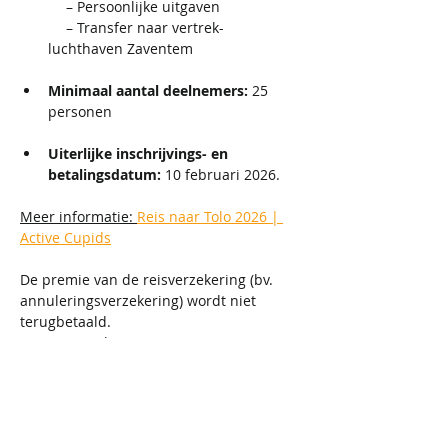
  – Persoonlijke uitgaven
  – Transfer naar vertrek-
luchthaven Zaventem
Minimaal aantal deelnemers:
 25 
personen
Uiterlijke inschrijvings- en 
betalingsdatum:
 10 februari 2026. 
Meer informatie: 
Reis naar Tolo 2026 | 
Active Cupids
De premie van de reisverzekering (bv. 
annuleringsverzekering) wordt niet 
terugbetaald.
Bij annulatie met 
annulatieverzekering krijgt de klant 
het bedrag terug zoals op volgende 
pagina gespecifieerd: 
Annulatie van 
je reis | Lauwers
De informatie over wat de 