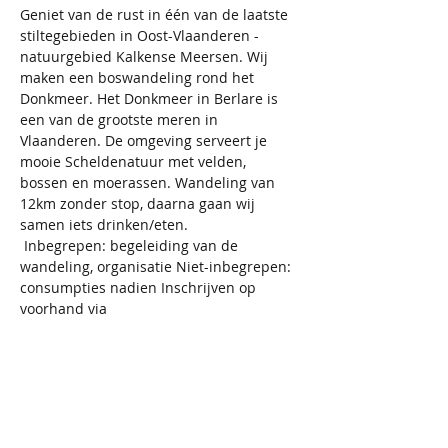
Geniet van de rust in één van de laatste 
stiltegebieden in Oost-Vlaanderen - 
natuurgebied Kalkense Meersen. Wij 
maken een boswandeling rond het 
Donkmeer. Het Donkmeer in Berlare is 
een van de grootste meren in 
Vlaanderen. De omgeving serveert je 
mooie Scheldenatuur met velden, 
bossen en moerassen. Wandeling van 
12km zonder stop, daarna gaan wij 
samen iets drinken/eten.
 Inbegrepen: begeleiding van de 
wandeling, organisatie Niet-inbegrepen: 
consumpties nadien Inschrijven op 
voorhand via 
https://www.sportievesingles.be/kalender
Inshrijven en annulatie tem 11/10
Daarna is het niet meer mogelijk om te 
annuleren en de bijdrage terug te krijgen.