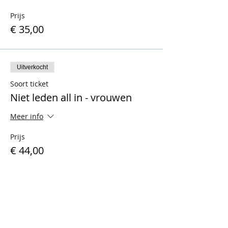
Prijs
€ 35,00
Uitverkocht
Soort ticket
Niet leden all in - vrouwen
Meer info
Prijs
€ 44,00
Verkoop geëindigd op
Soort ticket
Leden racen vrouwen