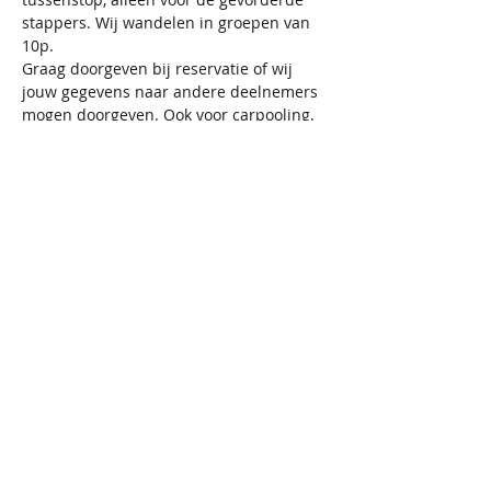
stappers. Wij wandelen in groepen van 
10p.
Graag doorgeven bij reservatie of wij 
jouw gegevens naar andere deelnemers 
mogen doorgeven. Ook voor carpooling.
Inbegrepen: gids, organisatie 
Er is geen tussenstop mogelijk. Neem 
genoeg water en snacks mee. 
Inschrijven tem 18/10. Exact adres 
wordt meegedeeld na inschrijving.
Annulatie met terugbetaling bijdrage 
(-1 eur transactie kost) is mogelijk tem 
18/10.
Deel dit evenement