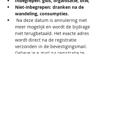
Inbegrepen: gids, organisatie, btw,
Niet-inbegrepen: dranken na de 
wandeling, consumpties. 
 Na deze datum is annulering niet 
meer mogelijk en wordt de bijdrage 
niet terugbetaald. Het exacte adres 
wordt direct na de registratie 
verzonden in de bevestigingsmail. 
Gelieve je e-mail na registratie te 
controleren, ook in de spamfolder. 
Als je geen adresinformatie hebt 
ontvangen, stuur dan tijdig een e-
mail naar iris@activecupids.be. 
Houd er rekening mee dat op 
zaterdag of zondag geen e-mails 
worden beantwoord.
Inschrijven en 
annuleren is mogelijk tem 
15/9/2024.