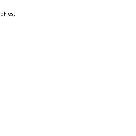
okies.
Active Cupids
9700 Oudenaarde
E-mail:
iris@activecupids.be
Privacybeleid
Algemene voorwaarden