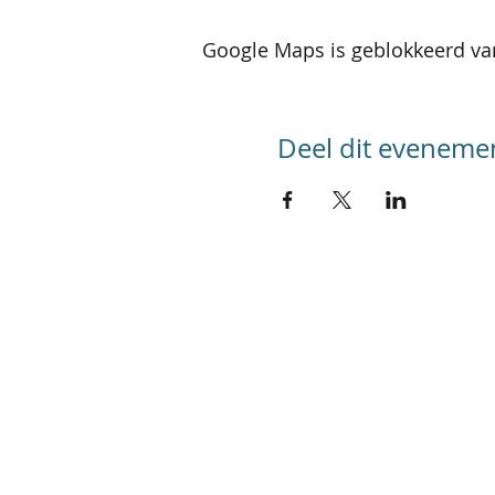
Google Maps is geblokkeerd van
Deel dit eveneme
SITEMAP
Home
Kalender activiteiten
Kalender reizen
Groepsreizen
Foto's
Werking
Referenties
In de pers
Contact