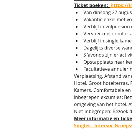
Ticket boeken:  
https://
Van dinsdag 27 augus
Vakantie enkel met v
Verblijf in volpension 
Vervoer met comfortabe
Verblijf in single kam
Dagelijks diverse wa
S ’avonds zijn er activ
Opstapplaats naar ke
Facultatieve annuleri
Verplaatsing. Afstand van
Hotel. Groot hotelterras.
Kamers. Comfortabele en
Inbegrepen excursies: Bez
omgeving van het hotel. A
Niet-inbegrepen: Bezoek di
Meer informatie en ticket
Singles - Intersoc Groep