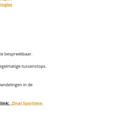
ingles
te bespreekbaar.
regelmatige tussenstops.
andelingen in de 
ink:  
Zinal Sportieve 