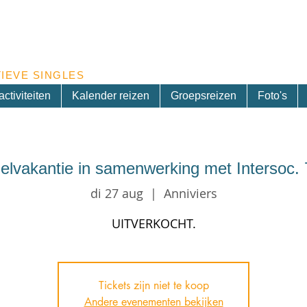
Inschrijven nieuwsbrief
IEVE SINGLES
ctiviteiten
Kalender reizen
Groepsreizen
Foto's
elvakantie in samenwerking met Intersoc. 7
di 27 aug
  |  
Anniviers
UITVERKOCHT.
Tickets zijn niet te koop
Andere evenementen bekijken