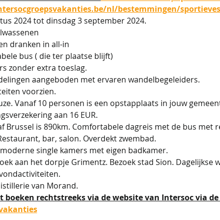
intersocgroepsvakanties.be/nl/bestemmingen/sportieves
tus 2024 tot dinsdag 3 september 2024.
olwassenen
en dranken in all-in
le bus ( die ter plaatse blijft)
ers zonder extra toeslag.
ndelingen aangeboden met ervaren wandelbegeleiders.
iteiten voorzien.
uze. Vanaf 10 personen is een opstapplaats in jouw gemeen
ngsverzekering aan 16 EUR.
af Brussel is 890km. Comfortabele dagreis met de bus met 
 Restaurant, bar, salon. Overdekt zwembad.
 moderne single kamers met eigen badkamer.
oek aan het dorpje Grimentz. Bezoek stad Sion. Dagelijkse w
vondactiviteiten.
stillerie van Morand.
 boeken rechtstreeks via de website van Intersoc via de l
svakanties