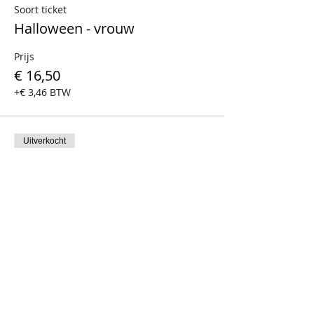
Soort ticket
Halloween - vrouw
Prijs
€ 16,50
+€ 3,46 BTW
Uitverkocht
Soort ticket
Halloween - man
Prijs
€ 16,50
+€ 3,46 BTW
Dit evenement is uitverkocht