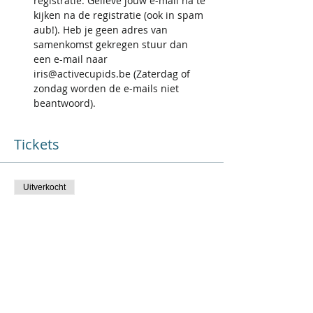
registratie. Gelieve jouw e-mail na te 
kijken na de registratie (ook in spam 
aub!). Heb je geen adres van 
samenkomst gekregen stuur dan 
een e-mail naar 
iris@activecupids.be (Zaterdag of 
zondag worden de e-mails niet 
beantwoord).
Tickets
Uitverkocht
Soort ticket
Wandeling Gent - vrouw
Prijs
€ 16,50
+€ 3,46 BTW