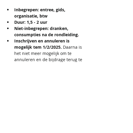
Inbegrepen: entree, gids, 
organisatie, btw
Duur: 1,5 - 2 uur
Niet-inbegrepen: dranken, 
consumpties na de rondleiding.
Inschrijven en annuleren is 
mogelijk tem 1/2/2025. 
Daarna is 
het niet meer mogelijk om te 
annuleren en de bijdrage terug te 
krijgen. Exact adres wordt verstuurd 
in de bevestigingsmail onmiddellijk 
na de registratie. Gelieve jouw e-
mail na te kijken na de registratie 
(ook in spam aub!). Heb je geen 
adres van samenkomst gekregen 
stuur dan tijdig een e-mail naar 
iris@activecupids.be (Zaterdag of 
zondag worden de e-mails niet 
beantwoord).