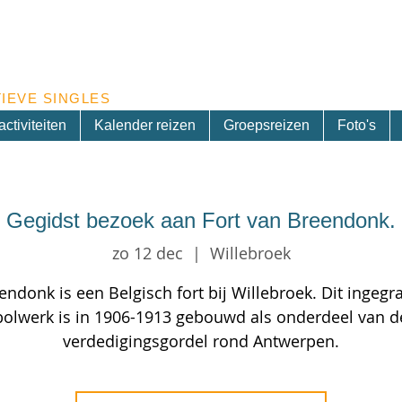
Inschrijven nieuwsbrief
IEVE SINGLES
ctiviteiten
Kalender reizen
Groepsreizen
Foto's
Gegidst bezoek aan Fort van Breendonk.
zo 12 dec
  |  
Willebroek
endonk is een Belgisch fort bij Willebroek. Dit ingegr
bolwerk is in 1906-1913 gebouwd als onderdeel van d
verdedigingsgordel rond Antwerpen.