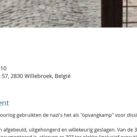
:10
 57, 2830 Willebroek, België
ent
orlog gebruikten de nazi's het als "opvangkamp" voor dissi
afgebeuld, uitgehongerd en willekeurig geslagen. Van de 
umenteerd is, stierven er 303 ter plekke (inclusief executi