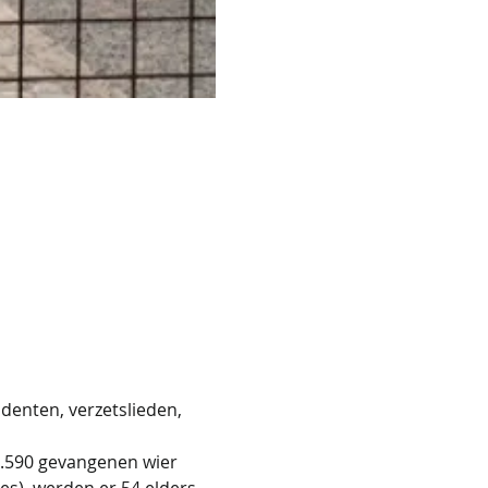
denten, verzetslieden, 
3.590 gevangenen wier 
es), werden er 54 elders 