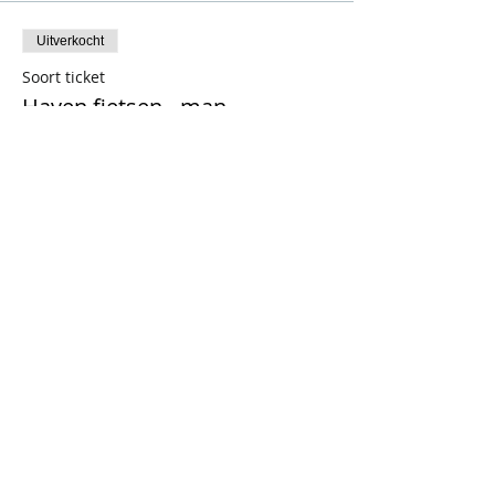
Uitverkocht
Soort ticket
Haven fietsen - man
Prijs
€ 20,50
Uitverkocht
Soort ticket
Haven fietsen - vrouw
Prijs
€ 20,50
Dit evenement is uitverkocht