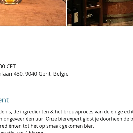
:00 CET
laan 430, 9040 Gent, België
ent
enis, de ingrediënten & het brouwproces van de enige ech
an ongeveer één uur. Onze bierexpert gidst je doorheen de b
rediënten tot het op smaak gekomen bier.
statie van 4 bieren. 