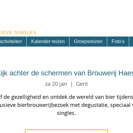
Inschrijven nieuwsbrief
IEVE SINGLES
ctiviteiten
Kalender reizen
Groepsreizen
Foto's
ijk achter de schermen van Brouwerij Hae
za 20 jan
  |  
Gent
f de gezelligheid en ontdek de wereld van bier tijden
usieve bierbrouwerijbezoek met degustatie, speciaal
singles.