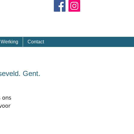
Kalender
Werking
Contact
seveld. Gent.
s ons
 voor