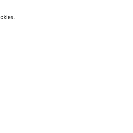
okies.
Active Cupids
9700 Oudenaarde
E-mail:
iris@activecupids.be
Privacybeleid
Algemene voorwaarden