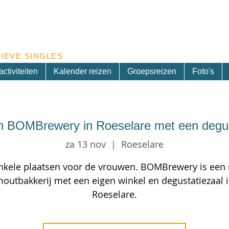
Inschrijven nieuwsbrief
IEVE SINGLES
ctiviteiten
Kalender reizen
Groepsreizen
Foto's
 BOMBrewery in Roeselare met een degusta
za 13 nov
  |  
Roeselare
nkele plaatsen voor de vrouwen. BOMBrewery is een 
outbakkerij met een eigen winkel en degustatiezaal 
Roeselare.