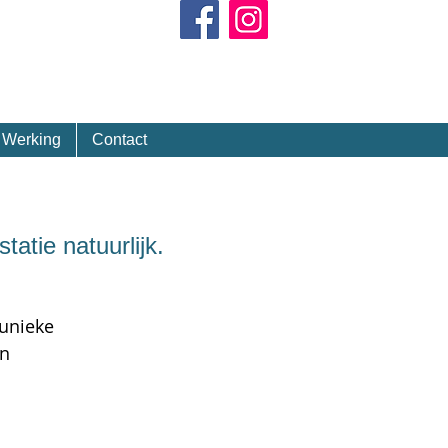
Kalender
Werking
Contact
tie natuurlijk.
unieke
in