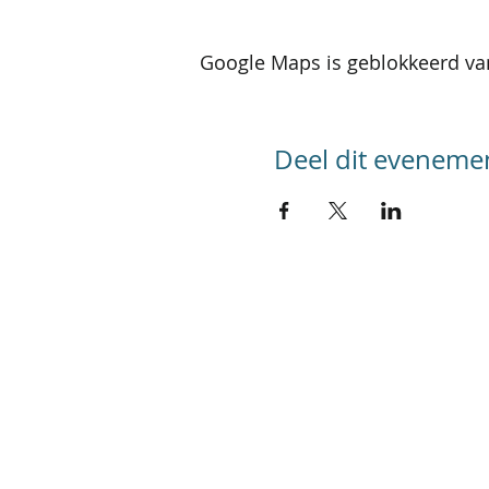
Google Maps is geblokkeerd van
Deel dit eveneme
SITEMAP
Home
Kalender activiteiten
Kalender reizen
Groepsreizen
Foto's
Werking
Referenties
In de pers
Contact